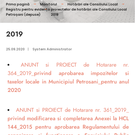
Prima pagină
Monitorul
Hotărâri ale Consiliului Local
Registru pentru evidența proiectelor de hotărâri ale Consiliului Local
Petroșani (depuse)
2019
2019
25.09.2020
|
System Administrator
ANUNT si PROIECT de Hotarare nr.
364_2019_
privind aprobarea impozitelor si
taxelor locale in Municipiul Petrosani_pentru anul
2020
ANUNT si PROIECT de Hotarare nr. 361_2019_
privind modificarea si completarea Anexei la HCL
144_2015 pentru aprobarea Regulamentului de