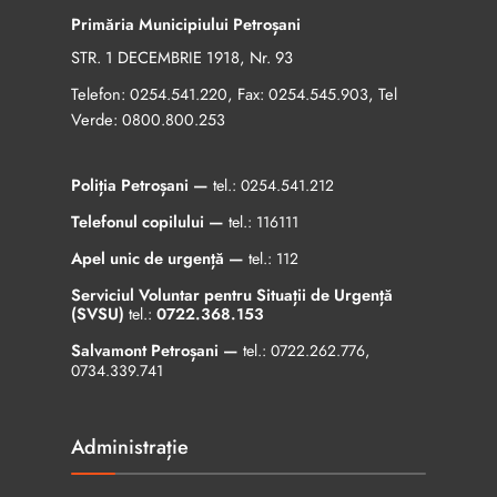
Primăria Municipiului Petroșani
STR. 1 DECEMBRIE 1918, Nr. 93
Telefon:
, Fax:
, Tel
0254.541.220
0254.545.903
Verde:
0800.800.253
Poliția Petroșani —
tel.:
0254.541.212
Telefonul copilului —
tel.:
116111
Apel unic de urgență —
tel.:
112
Serviciul Voluntar pentru Situații de Urgență
(SVSU)
tel.:
0722.368.153
Salvamont Petroșani —
tel.:
0722.262.776
,
0734.339.741
Administrație