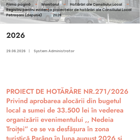
Prima pagină
Monitorul
Hotărâri ale Consiliului Local
Registru pentru evidența proiectelor de hotărâri ale Consiliului Local
Petroșani (depuse)
2026
2026
29.06.2026
|
System Administrator
PROIECT DE HOTĂRÂRE NR.271/2026
Privind aprobarea alocării din bugetul
local a sumei de 33.500 lei în vederea
organizării evenimentului ,, Nedeia
Troiței” ce se va desfășura în zona
turistică Parâng în luna august 2026 și