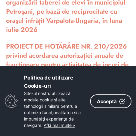
organizării taberei de elevi în municipiul
Petroşani, pe bază de reciprocitate cu
oraşul înfrăţit Varpalota-Ungaria, în luna
iulie 2026
PROIECT DE HOTĂRÂRE NR. 210/2026
privind acordarea autorizației anuale de
funcționare pentru activitatea de jocuri de
noroc de tip pariuri, operatorului
Politica de utilizare
economic BET ACTIVE CONCEPT SRL,
Cookie-uri‎
pentru punctul de lucru situat în
Site-ul nostru utilizează
municipiul Petroșani, str. Aviatorilor, FN.
module cookie și alte
Acceptă
tehnologii similare pentru a
optimiza funcţionalitatea si a
PROIECT DE HOTĂRÂRE NR. 209/2026
îmbunătăţi experienţa de
Privind rectificarea Bugetului Instituțiilor
navigare.
Află mai multe »
Publice și Activităților Finanțate Integral