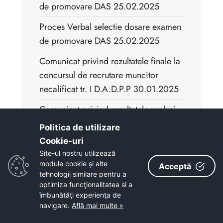
de promovare DAS 25.02.2025
Proces Verbal selectie dosare examen
de promovare DAS 25.02.2025
Comunicat privind rezultatele finale la
concursul de recrutare muncitor
necalificat tr. I D.A.D.P.P 30.01.2025
Comunicat privind rezultatele probei
interviu la concursul de recrutare
Politica de utilizare
muncitor necalificat tr. I D.A.D.P.P
Cookie-uri‎
30.01.2025
Site-ul nostru utilizează
module cookie și alte
Acceptă
Comunicat privind rezultatele probei
tehnologii similare pentru a
practice la concursul de recrutare
optimiza funcţionalitatea si a
îmbunătăţi experienţa de
muncitor necalificat tr. I D.A.D.P.P
navigare.
Află mai multe »
30.01.2025