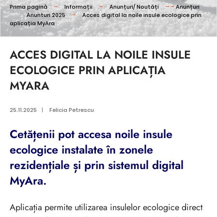
Prima pagină
Informații
Anunțuri/ Noutăți
Anunțuri
Anunturi 2025
Acces digital la noile insule ecologice prin
aplicația MyAra
ACCES DIGITAL LA NOILE INSULE
ECOLOGICE PRIN APLICAȚIA
MYARA
25.11.2025
|
Felicia Petrescu
Cetățenii pot accesa noile insule
ecologice instalate în zonele
rezidențiale și prin sistemul digital
MyAra.
Aplicația permite utilizarea insulelor ecologice direct