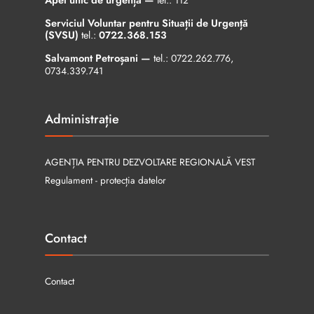
tel.:
112
Serviciul Voluntar pentru Situații de Urgență
(SVSU)
tel.:
0722.368.153
Salvamont Petroșani —
tel.:
0722.262.776
,
0734.339.741
Administrație
AGENȚIA PENTRU DEZVOLTARE REGIONALĂ VEST
Regulament - protecția datelor
Contact
Contact