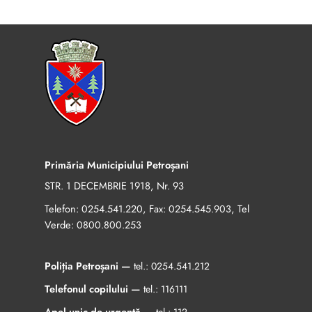
Primăria Municipiului Petroșani
STR. 1 DECEMBRIE 1918, Nr. 93
Telefon:
, Fax:
, Tel
0254.541.220
0254.545.903
Verde:
0800.800.253
Poliția Petroșani —
tel.:
0254.541.212
Telefonul copilului —
tel.:
116111
Apel unic de urgență —