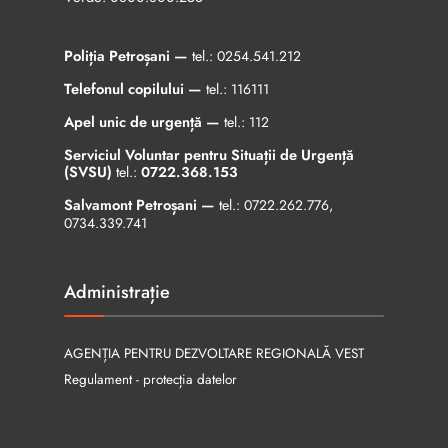
Poliția Petroșani —
tel.:
0254.541.212
Telefonul copilului —
tel.:
116111
Apel unic de urgență —
tel.:
112
Serviciul Voluntar pentru Situații de Urgență
(SVSU)
tel.:
0722.368.153
Salvamont Petroșani —
tel.:
0722.262.776
,
0734.339.741
Administrație
AGENȚIA PENTRU DEZVOLTARE REGIONALĂ VEST
Regulament - protecția datelor