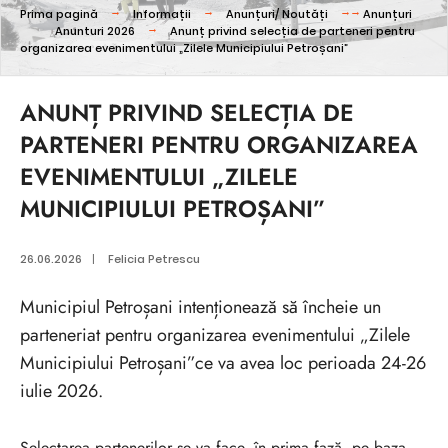
Prima pagină
Informații
Anunțuri/ Noutăți
Anunțuri
Anunturi 2026
Anunț privind selecția de parteneri pentru
organizarea evenimentului „Zilele Municipiului Petroșani”
ANUNȚ PRIVIND SELECȚIA DE
PARTENERI PENTRU ORGANIZAREA
EVENIMENTULUI „ZILELE
MUNICIPIULUI PETROȘANI”
26.06.2026
|
Felicia Petrescu
Municipiul Petroșani intenționează să încheie un
parteneriat pentru organizarea evenimentului „Zilele
Municipiului Petroșani”ce va avea loc perioada 24-26
iulie 2026.
Selectarea partenerilor se va face, în prima fază, pe baza