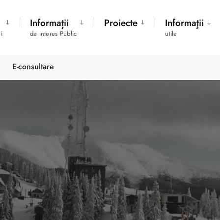
Informații
Proiecte
Informaţii
i
de Interes Public
utile
E-consultare