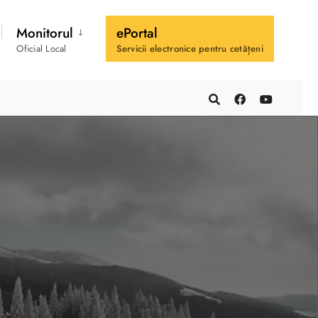
Monitorul
ePortal
Oficial Local
Servicii electronice pentru cetățeni