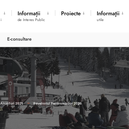
Informații
Proiecte
Informaţii
i
de Interes Public
utile
E-consultare
Anunturi 2025
Revelionul Pensionarilor 2026