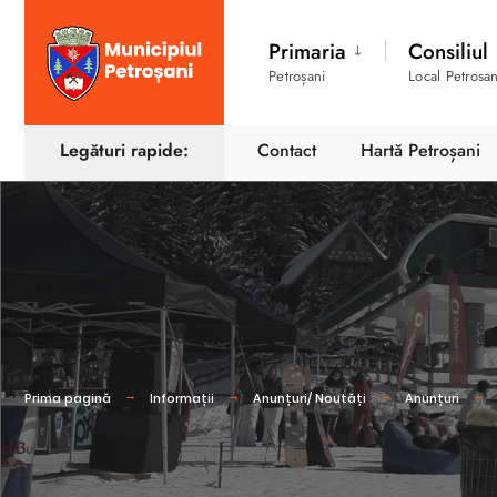
Primaria
Consiliul
Petroșani
Local Petrosan
Legături rapide:
Contact
Hartă Petroșani
Prima pagină
Informații
Anunțuri/ Noutăți
Anunțuri