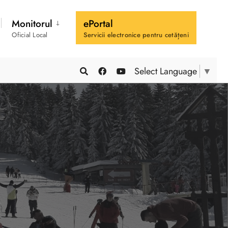
Monitorul
ePortal
Oficial Local
Servicii electronice pentru cetățeni
Select Language
▼