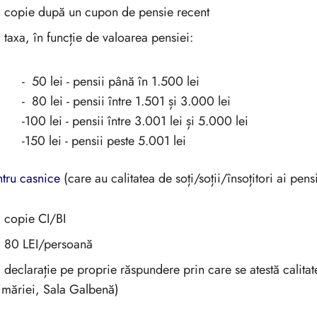
copie după un cupon de pensie recent
taxa, în funcție de valoarea pensiei:
50 lei - pensii până în 1.500 lei
80 lei - pensii între 1.501 și 3.000 lei
00 lei - pensii între 3.001 lei și 5.000 lei
50 lei - pensii peste 5.001 lei
tru casnice
(care au calitatea de soți/soții/însoțitori ai pens
copie CI/BI
80 LEI/persoană
declarație pe proprie răspundere prin care se atestă calit
imăriei, Sala Galbenă)