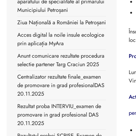
aparatului de specialitate al primarului
Municipiului Petroșani
Ziua Națională a României la Petroșani
Îns
Acces digital la noile insule ecologice
loc
prin aplicația MyAra
Anunt comunicare rezultate procedura
Pr
selectie partener Targ Craciun 2025
Lun
Centralizator rezultate finale_examen
Vin
de promovare in grad profesionalDAS
20.11.2025
Ac
Rezultat proba INTERVIU_examen de
pen
promovare in grad profesional DAS
20.11.2025
Rezultatul probei SCRISE_Examen de