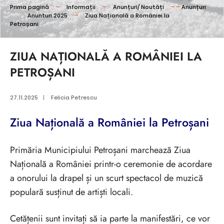
Prima pagină
Informații
Anunțuri/ Noutăți
Anunțuri
Anunturi 2025
Ziua Națională a României la
Petroșani
ZIUA NAȚIONALĂ A ROMÂNIEI LA
PETROȘANI
27.11.2025
|
Felicia Petrescu
Ziua Națională a României la Petroșani
Primăria Municipiului Petroșani marchează Ziua
Națională a României printr-o ceremonie de acordare
a onorului la drapel și un scurt spectacol de muzică
populară susținut de artiști locali.
Cetățenii sunt invitați să ia parte la manifestări, ce vor