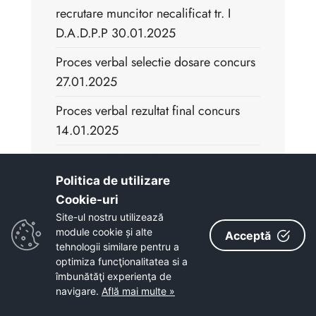
recrutare muncitor necalificat tr. I
D.A.D.P.P 30.01.2025
Proces verbal selectie dosare concurs
27.01.2025
Proces verbal rezultat final concurs
14.01.2025
Proces verbal rezultat interviu concurs
14.01.2025
Politica de utilizare
Cookie-uri‎
Barem de corectare varianta 1,
Site-ul nostru utilizează
concurs 14.01.2025
module cookie și alte
Acceptă
tehnologii similare pentru a
Proces verbal rezultat proba scrisa
optimiza funcţionalitatea si a
concurs 14.01.2025
îmbunătăţi experienţa de
navigare.
Află mai multe »
Proces Verbal selectie dosare concurs