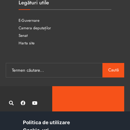
Legături utile
E-Guvernare
Camera deputaților
Senat
Harta site
Caută
Politica de utilizare
Administrația publică locală informatizată, calitativă și accesibilă