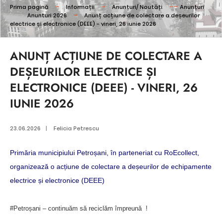
Prima pagină
Informații
Anunțuri/ Noutăți
Anunțuri
Anunturi 2026
Anunț acțiune de colectare a deșeurilor
electrice și electronice (DEEE) - vineri, 26 iunie 2026
ANUNȚ ACȚIUNE DE COLECTARE A
DEȘEURILOR ELECTRICE ȘI
ELECTRONICE (DEEE) - VINERI, 26
IUNIE 2026
23.06.2026
|
Felicia Petrescu
Primăria municipiului Petroșani, în parteneriat cu RoEcollect,
organizează o acțiune de colectare a deșeurilor de echipamente
electrice și electronice (DEEE)
#Petroșani – continuăm să reciclăm împreună !