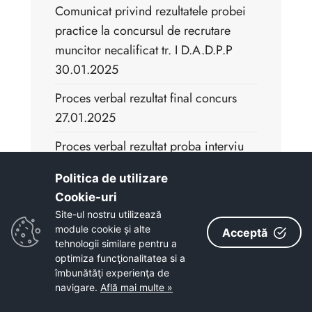
Comunicat privind rezultatele probei
practice la concursul de recrutare
muncitor necalificat tr. I D.A.D.P.P
30.01.2025
Proces verbal rezultat final concurs
27.01.2025
Proces verbal rezultat proba interviu
concurs 27.01.2025
Politica de utilizare
Proces verbal rezultat final concurs
Cookie-uri‎
28.01.2025
Site-ul nostru utilizează
module cookie și alte
Acceptă
Proces verbal rezultat proba interviu
tehnologii similare pentru a
optimiza funcţionalitatea si a
concurs 28.01.2025
îmbunătăţi experienţa de
navigare.
Află mai multe »
Varianta 2-barem de corectare