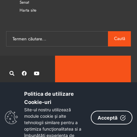
Senat
Harta site
Caută
Politica de utilizare
Administrația publică locală informatizată, calitativă și accesibilă
Cookie-uri‎
tuturor
Site-ul nostru utilizează
Copyright © 2026 - Primăria Municipiului Petroșani
module cookie și alte
Acceptă
tehnologii similare pentru a
optimiza funcţionalitatea si a
îmbunătăţi experienţa de