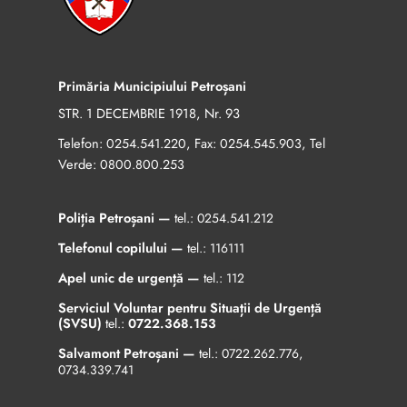
Primăria Municipiului Petroșani
STR. 1 DECEMBRIE 1918, Nr. 93
Telefon:
, Fax:
, Tel
0254.541.220
0254.545.903
Verde:
0800.800.253
Poliția Petroșani —
tel.:
0254.541.212
Telefonul copilului —
tel.:
116111
Apel unic de urgență —
tel.:
112
Serviciul Voluntar pentru Situații de Urgență
(SVSU)
tel.:
0722.368.153
Salvamont Petroșani —
tel.:
0722.262.776
,
0734.339.741