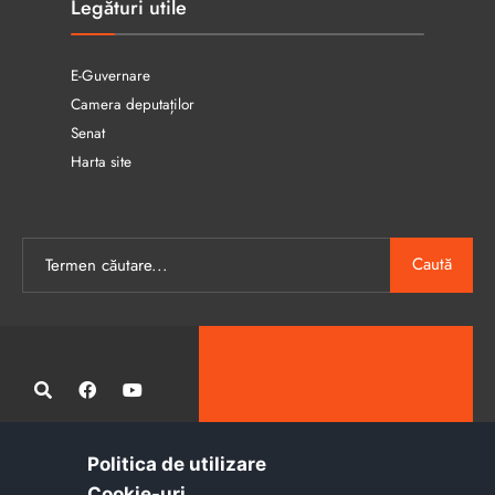
Legături utile
E-Guvernare
Camera deputaților
Senat
Harta site
Caută
Politica de utilizare
Administrația publică locală informatizată, calitativă și accesibilă
Cookie-uri‎