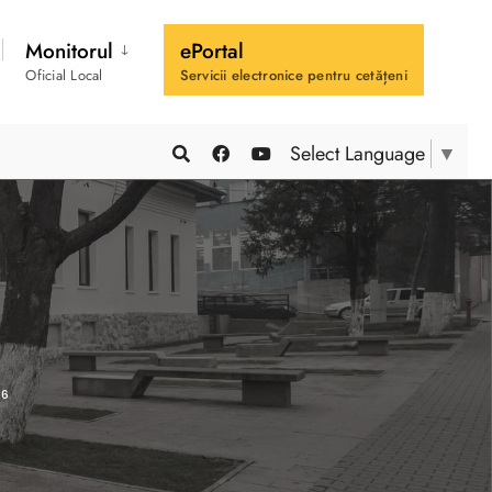
Monitorul
ePortal
Oficial Local
Servicii electronice pentru cetățeni
Select Language
▼
26