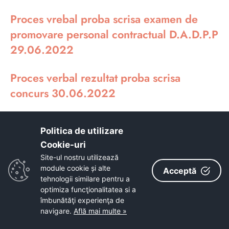
Proces vrebal proba scrisa examen de
promovare personal contractual D.A.D.P.P
29.06.2022
Proces verbal rezultat proba scrisa
concurs 30.06.2022
Proces verbal rezultat proba interviu
Politica de utilizare
concurs 30.06.2022
Cookie-uri‎
Site-ul nostru utilizează
Proces verbal rezultat final concurs
module cookie și alte
Acceptă
30.06.2022
tehnologii similare pentru a
optimiza funcţionalitatea si a
îmbunătăţi experienţa de
Anunt concurs promovare functie publica
navigare.
Află mai multe »
de conducere 08.08.2022