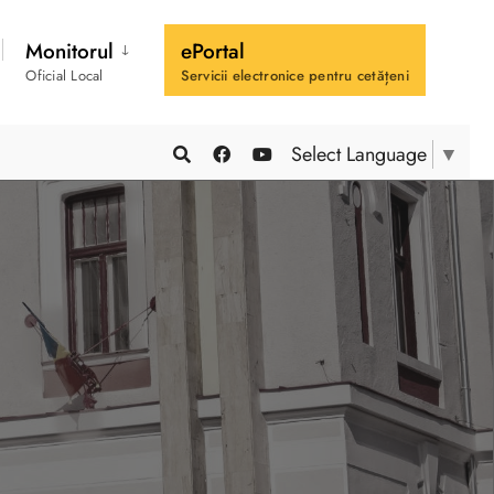
Monitorul
ePortal
Oficial Local
Servicii electronice pentru cetățeni
Select Language
▼