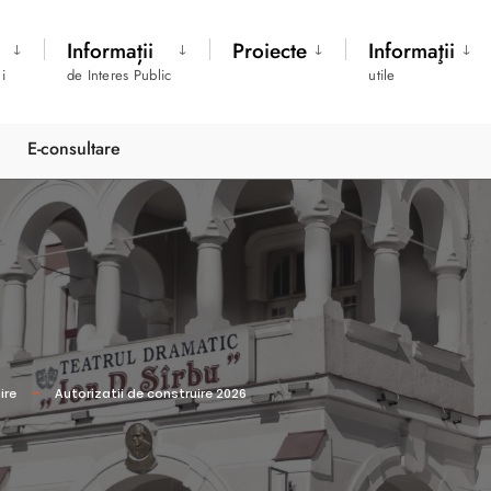
Informații
Proiecte
Informaţii
i
de Interes Public
utile
E-consultare
ire
Autorizatii de construire 2026