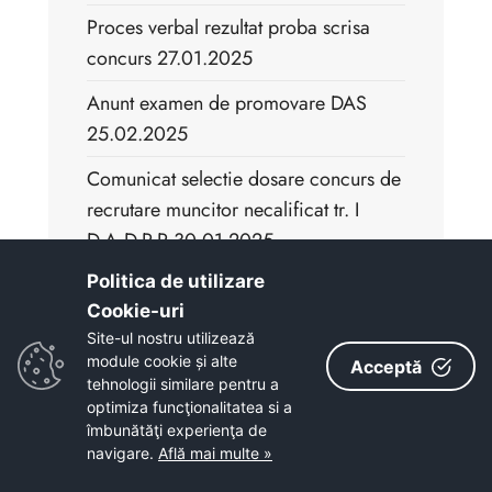
Proces verbal rezultat proba scrisa
concurs 27.01.2025
Anunt examen de promovare DAS
25.02.2025
Comunicat selectie dosare concurs de
recrutare muncitor necalificat tr. I
D.A.D.P.P 30.01.2025
Politica de utilizare
Proces verbal selectie dosare concurs
Cookie-uri‎
27.01.2025
Site-ul nostru utilizează
Proces verbal rezultat final concurs
module cookie și alte
Acceptă
tehnologii similare pentru a
14.01.2025
optimiza funcţionalitatea si a
îmbunătăţi experienţa de
Proces verbal rezultat interviu concurs
navigare.
Află mai multe »
14.01.2025