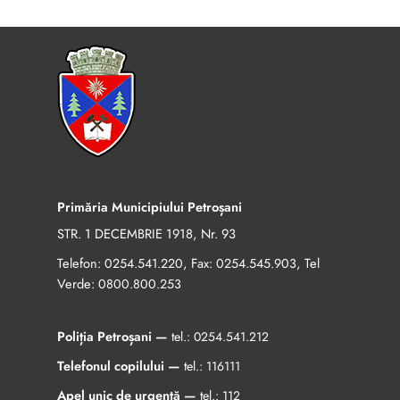
Primăria Municipiului Petroșani
STR. 1 DECEMBRIE 1918, Nr. 93
Telefon:
, Fax:
, Tel
0254.541.220
0254.545.903
Verde:
0800.800.253
Poliția Petroșani —
tel.:
0254.541.212
Telefonul copilului —
tel.:
116111
Apel unic de urgență —
tel.:
112