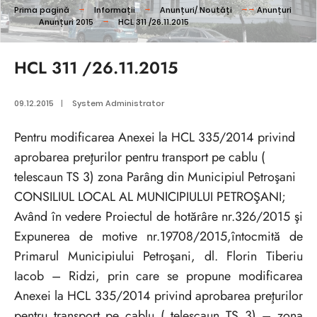
Prima pagină
Informații
Anunțuri/ Noutăți
Anunțuri
Anunțuri 2015
HCL 311 /26.11.2015
HCL 311 /26.11.2015
09.12.2015
|
System Administrator
Pentru modificarea Anexei la HCL 335/2014 privind
aprobarea preţurilor pentru transport pe cablu (
telescaun TS 3) zona Parâng din Municipiul Petroşani
CONSILIUL LOCAL AL MUNICIPIULUI PETROŞANI;
Având în vedere Proiectul de hotărâre nr.326/2015 şi
Expunerea de motive nr.19708/2015,întocmită de
Primarul Municipiului Petroşani, dl. Florin Tiberiu
Iacob – Ridzi, prin care se propune modificarea
Anexei la HCL 335/2014 privind aprobarea preţurilor
pentru transport pe cablu ( telescaun TS 3) – zona