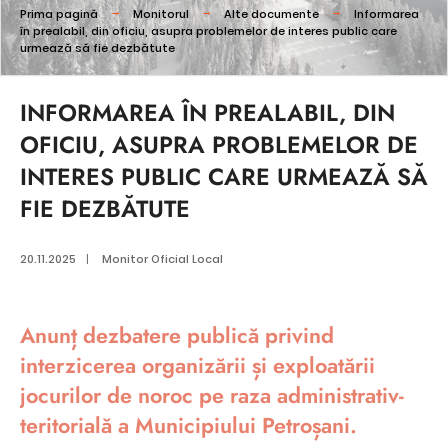
Prima pagină
Monitorul
Alte documente
Informarea
în prealabil, din oficiu, asupra problemelor de interes public care
urmează să fie dezbătute
INFORMAREA ÎN PREALABIL, DIN
OFICIU, ASUPRA PROBLEMELOR DE
INTERES PUBLIC CARE URMEAZĂ SĂ
FIE DEZBĂTUTE
20.11.2025
|
Monitor Oficial Local
Anunț dezbatere publică privind
interzicerea organizării și exploatării
jocurilor de noroc pe raza administrativ-
teritorială a Municipiului Petroșani.