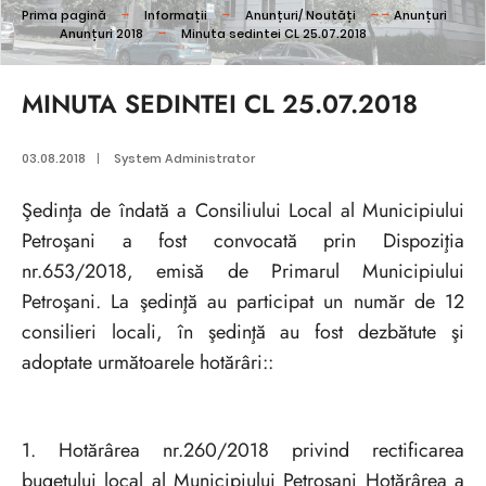
Prima pagină
Informații
Anunțuri/ Noutăți
Anunțuri
Anunțuri 2018
Minuta sedintei CL 25.07.2018
MINUTA SEDINTEI CL 25.07.2018
03.08.2018
|
System Administrator
Şedinţa de îndată a Consiliului Local al Municipiului
Petroşani a fost convocată prin Dispoziţia
nr.653/2018, emisă de Primarul Municipiului
Petroşani. La şedinţă au participat un număr de 12
consilieri locali, în şedinţă au fost dezbătute şi
adoptate următoarele hotărâri::
1. Hotărârea nr.260/2018 privind rectificarea
bugetului local al Municipiului Petroşani Hotărârea a