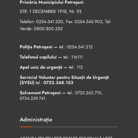
Primăria Municipiului Petroșani
STR. 1 DECEMBRIE 1918, Nr. 93
Telefon:
, Fax:
, Tel
0254.541.220
0254.545.903
Verde:
0800.800.253
Poliția Petroșani —
tel.:
0254.541.212
Telefonul copilului —
tel.:
116111
Apel unic de urgență —
tel.:
112
Serviciul Voluntar pentru Situații de Urgență
(SVSU)
tel.:
0722.368.153
Salvamont Petroșani —
tel.:
0722.262.776
,
0734.339.741
Administrație