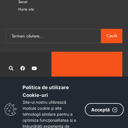
Senat
Harta site
Caută
Politica de utilizare
Administrația publică locală informatizată, calitativă și accesibilă
Cookie-uri‎
tuturor
Site-ul nostru utilizează
Copyright © 2026 - Primăria Municipiului Petroșani
module cookie și alte
Acceptă
tehnologii similare pentru a
optimiza funcţionalitatea si a
îmbunătăţi experienţa de