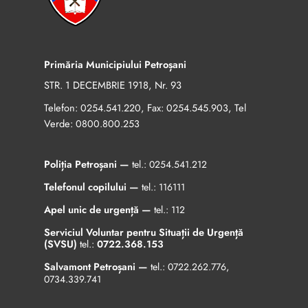
Primăria Municipiului Petroșani
STR. 1 DECEMBRIE 1918, Nr. 93
Telefon:
, Fax:
, Tel
0254.541.220
0254.545.903
Verde:
0800.800.253
Poliția Petroșani —
tel.:
0254.541.212
Telefonul copilului —
tel.:
116111
Apel unic de urgență —
tel.:
112
Serviciul Voluntar pentru Situații de Urgență
(SVSU)
tel.:
0722.368.153
Salvamont Petroșani —
tel.:
0722.262.776
,
0734.339.741