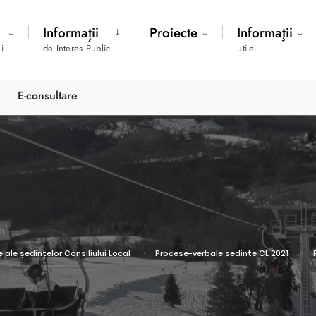
Informații
Proiecte
Informaţii
i
de Interes Public
utile
E-consultare
 ale ședințelor Consiliului Local
Procese-verbale sedinte CL 2021