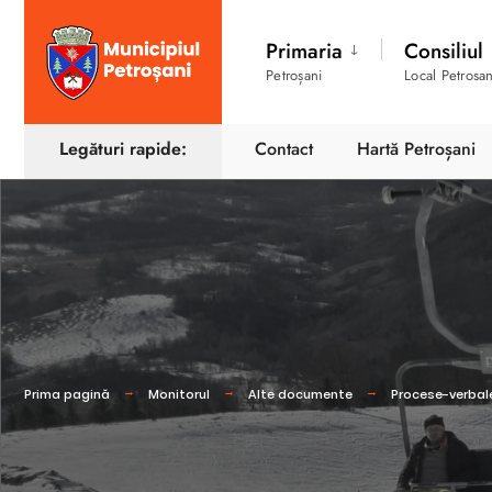
Primaria
Consiliul
Petroșani
Local Petrosan
Legături rapide:
Contact
Hartă Petroșani
Prima pagină
Monitorul
Alte documente
Procese-verbale