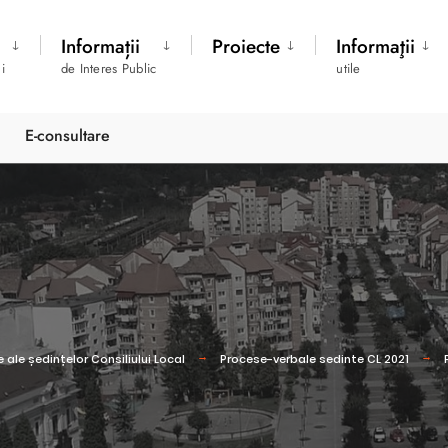
Informații
Proiecte
Informaţii
i
de Interes Public
utile
E-consultare
 ale ședințelor Consiliului Local
Procese-verbale sedinte CL 2021