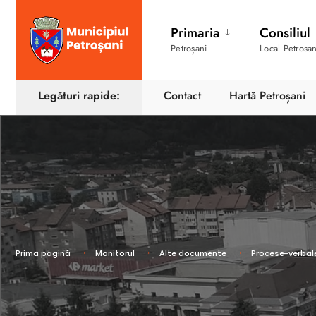
Primaria
Consiliul
Petroșani
Local Petrosan
Legături rapide:
Contact
Hartă Petroșani
Prima pagină
Monitorul
Alte documente
Procese-verbale