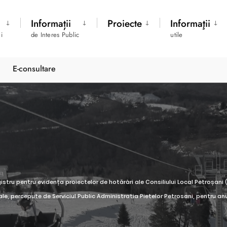
Informații
Proiecte
Informaţii
i
de Interes Public
utile
E-consultare
istru pentru evidența proiectelor de hotărâri ale Consiliului Local Petroșani
e, percepute de Serviciul Public Administratia Pietelor Petrosani, pentru an