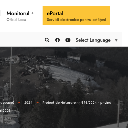
Monitorul
ePortal
Oficial Local
Servicii electronice pentru cetățeni
Select Language
▼
 (depuse)
2024
Proiect de Hotarare nr. 576/2024 - privind
ul 2025