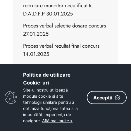
recrutare muncitor necalificat tr. I
D.A.D.P.P 30.01.2025
Proces verbal selectie dosare concurs
27.01.2025
Proces verbal rezultat final concurs
14.01.2025
Proces verbal rezultat interviu concurs
14.01.2025
Politica de utilizare
Cookie-uri‎
Barem de corectare varianta 1,
Site-ul nostru utilizează
concurs 14.01.2025
module cookie și alte
Acceptă
tehnologii similare pentru a
Proces verbal rezultat proba scrisa
optimiza funcţionalitatea si a
concurs 14.01.2025
îmbunătăţi experienţa de
navigare.
Află mai multe »
Proces Verbal selectie dosare concurs