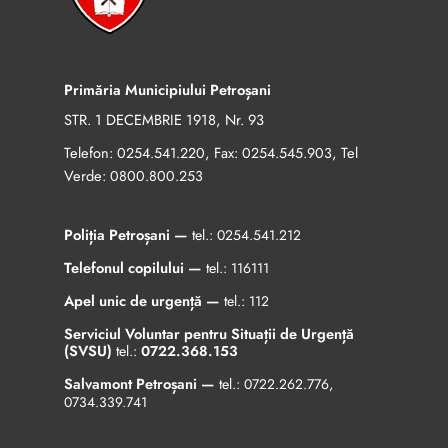
Primăria Municipiului Petroșani
STR. 1 DECEMBRIE 1918, Nr. 93
Telefon:
, Fax:
, Tel
0254.541.220
0254.545.903
Verde:
0800.800.253
Poliția Petroșani —
tel.:
0254.541.212
Telefonul copilului —
tel.:
116111
Apel unic de urgență —
tel.:
112
Serviciul Voluntar pentru Situații de Urgență
(SVSU)
tel.:
0722.368.153
Salvamont Petroșani —
tel.:
0722.262.776
,
0734.339.741