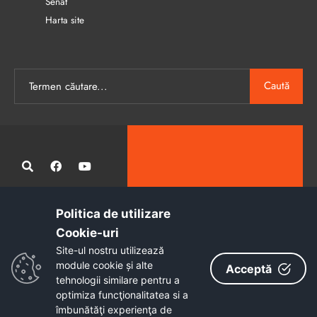
Senat
Harta site
Caută
Politica de utilizare
Administrația publică locală informatizată, calitativă și accesibilă
Cookie-uri‎
tuturor
Site-ul nostru utilizează
Copyright © 2026 - Primăria Municipiului Petroșani
module cookie și alte
Acceptă
tehnologii similare pentru a
optimiza funcţionalitatea si a
îmbunătăţi experienţa de