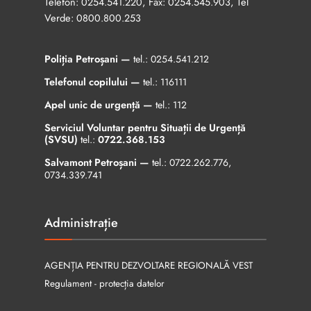
Telefon:
, Fax:
, Tel
0254.541.220
0254.545.903
Verde:
0800.800.253
Poliția Petroșani —
tel.:
0254.541.212
Telefonul copilului —
tel.:
116111
Apel unic de urgență —
tel.:
112
Serviciul Voluntar pentru Situații de Urgență
(SVSU)
tel.:
0722.368.153
Salvamont Petroșani —
tel.:
0722.262.776
,
0734.339.741
Administrație
AGENȚIA PENTRU DEZVOLTARE REGIONALĂ VEST
Regulament - protecția datelor