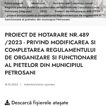
Prima pagină
Monitorul
Hotărâri ale Consiliului Local
Registru pentru evidența proiectelor de hotărâri ale Consiliului Local
Petroșani (depuse)
2023
Proiect de Hotarare nr.489 /2023
- privind modificarea si completarea Regulamentului de organizare si
functionare al pietelor din municipiul Petrosani
PROIECT DE HOTARARE NR.489
/2023 - PRIVIND MODIFICAREA SI
COMPLETAREA REGULAMENTULUI
DE ORGANIZARE SI FUNCTIONARE
AL PIETELOR DIN MUNICIPIUL
PETROSANI
10.10.2023
|
Administrator system
Descarcă
fișierele atașate