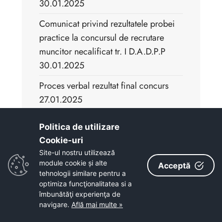
30.01.2025
Comunicat privind rezultatele probei
practice la concursul de recrutare
muncitor necalificat tr. I D.A.D.P.P
30.01.2025
Proces verbal rezultat final concurs
27.01.2025
Proces verbal rezultat proba interviu
Politica de utilizare
concurs 27.01.2025
Cookie-uri‎
Proces verbal rezultat final concurs
Site-ul nostru utilizează
module cookie și alte
Acceptă
28.01.2025
tehnologii similare pentru a
optimiza funcţionalitatea si a
Proces verbal rezultat proba interviu
îmbunătăţi experienţa de
concurs 28.01.2025
navigare.
Află mai multe »