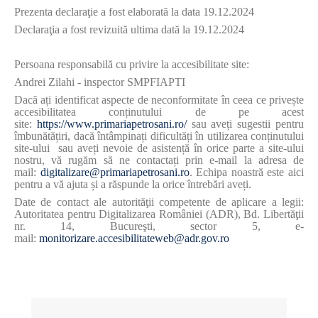
Prezenta declaraţie a fost elaborată la data
19.12.2024
Declaraţia a fost revizuită ultima dată la
19.12.2024
Persoana responsabilă cu privire la accesibilitate site:
Andrei Zilahi - inspector SMPFIAPTI
Dacă ați identificat aspecte de neconformitate în ceea ce privește
accesibilitatea conținutului de pe acest
site:
https://www.primariapetrosani.ro/
sau aveți sugestii pentru
îmbunătățiri, d
acă întâmpinați dificultăți în utilizarea conținutului
site-ului
sau aveți nevoie de asistență în orice parte a site-ului
nostru, vă rugăm să ne contactați prin e-mail la adresa de
mail:
digitalizare@primariapetrosani.ro
. Echipa noastră este aici
pentru a vă ajuta și a răspunde la orice întrebări aveți.
Date de contact ale autorităţii competente de aplicare a legii:
Autoritatea pentru Digitalizarea României (ADR), Bd. Libertăţii
nr. 14, Bucureşti, sector 5, e-
mail:
monitorizare.accesibilitateweb@adr.gov.ro