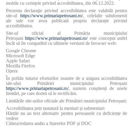
mobile cu cerințele privind accesibilitatea, din 06.12.2022.
Prezenta declaraţie privind accesibilitatea este valabilă pentru
site-ul
https://www.primariapetrosani.ro/
, celelalte subdomenii
ale sale vor avea publicată propria declarație privind
accesibilitatea.
Site-ul oficial al
Primăria
municipiului
Petroșani
https://www.primariapetrosani.ro/
este conceput astfel
încât să fie compatibil
cu ultimele versiuni
de browser web
:
Google Chrome
Microsoft Edge
Apple Safari
Mozilla Firefox
Opera
În pofida tuturor eforturilor noastre de a asigura accesibilitatea
site-ului Primăriei
municipiului Petroșani
https://www.primariapetrosani.ro/
, suntem conștienți de unele
limitări, pe care dorim să le rectificăm.
Limitările site-urilor oficiale ale Primăriei
municipiului Petroșani
:
Accesibilitatea prin tastatură la meniuri și submeniuri
Hărțile nu au text alternativ pentru persoanele cu deficiențe de
vedere
Citirea/redarea audio a fișierelor PDF și DOC