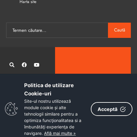
Harta site
Caută
Politica de utilizare
Administrația publică locală informatizată, calitativă și accesibilă
Cookie-uri‎
tuturor
Site-ul nostru utilizează
Copyright © 2026 - Primăria Municipiului Petroșani
module cookie și alte
Acceptă
tehnologii similare pentru a
optimiza funcţionalitatea si a
îmbunătăţi experienţa de
navigare.
Află mai multe »