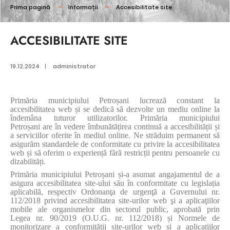
Prima pagină
Informații
Accesibilitate site
ACCESIBILITATE SITE
19.12.2024
|
administrator
Primăria
municipiului Petroșani
lucrează constant la
accesibilitatea web și se dedică să dezvolte un mediu online la
îndemâna tuturor utilizatorilor.
Primăria
municipiului
Petroșani
are în vedere îmbunătățirea continuă a accesibilității și
a serviciilor oferite în mediul online. Ne străduim permanent să
asigurăm standardele de conformitate cu privire la accesibilitatea
web și să oferim o experiență fără restricții pentru persoanele cu
dizabilități.
Primăria
municipiului Petroșani
și-a asumat angajamentul de a
asigura accesibilitatea site-ului său în conformitate cu legislația
aplicabilă, respectiv Ordonanţa de urgenţă a Guvernului nr.
112/2018 privind accesibilitatea site-urilor web şi a aplicaţiilor
mobile ale organismelor din sectorul public, aprobată prin
Legea nr. 90/2019 (O.U.G. nr. 112/2018) și Normele de
monitorizare a conformității site-urilor web și a aplicațiilor