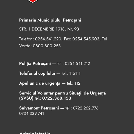
Primăria Municipiului Petroșani
STR. 1 DECEMBRIE 1918, Nr. 93
Telefon:
, Fax:
, Tel
0254.541.220
0254.545.903
Verde:
0800.800.253
Poliția Petroșani —
tel.:
0254.541.212
Telefonul copilului —
tel.:
116111
Apel unic de urgență —
tel.:
112
Serviciul Voluntar pentru Situații de Urgență
(SVSU)
tel.:
0722.368.153
Salvamont Petroșani —
tel.:
0722.262.776
,
0734.339.741