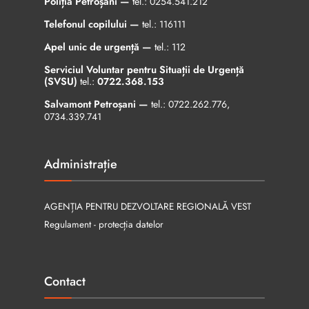
Poliția Petroșani —
tel.:
0254.541.212
Telefonul copilului —
tel.:
116111
Apel unic de urgență —
tel.:
112
Serviciul Voluntar pentru Situații de Urgență
(SVSU)
tel.:
0722.368.153
Salvamont Petroșani —
tel.:
0722.262.776
,
0734.339.741
Administrație
AGENȚIA PENTRU DEZVOLTARE REGIONALĂ VEST
Regulament - protecția datelor
Contact