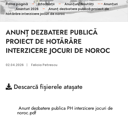
Prima pagină
Informații
Anunțuri/ Noutăți
Anunțuri
Anunturi 2026
Anunț dezbatere publică proiect de
hotărâre interzicere jocuri de noroc
ANUNȚ DEZBATERE PUBLICĂ
PROIECT DE HOTĂRÂRE
INTERZICERE JOCURI DE NOROC
02.04.2026
|
Felicia Petrescu
Descarcă
fișierele atașate
Anunt dezbatere publica PH interzicere jocuri de
noroc.pdf