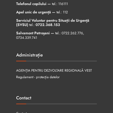
Telefonul copilului —
tel.:
116111
Apel unic de urgență —
tel.:
112
Serviciul Voluntar pentru Situații de Urgență
(SVSU)
tel.:
0722.368.153
Salvamont Petroșani —
tel.:
0722.262.776
,
0734.339.741
Administrație
AGENȚIA PENTRU DEZVOLTARE REGIONALĂ VEST
Regulament - protecția datelor
Contact