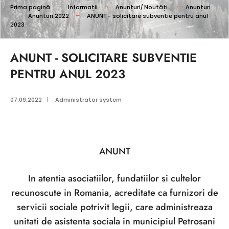
Prima pagină
Informații
Anunțuri/ Noutăți
Anunțuri
Anunturi 2022
ANUNT - solicitare subventie pentru anul
2023
ANUNT - SOLICITARE SUBVENTIE
PENTRU ANUL 2023
07.09.2022
|
Administrator system
ANUNT
In atentia asociatiilor, fundatiilor si cultelor
recunoscute in Romania, acreditate ca furnizori de
servicii sociale potrivit legii, care administreaza
unitati de asistenta sociala in municipiul Petrosani