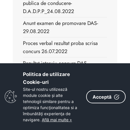
publica de conducere-
D.A.D.P.P_24.08.2022
Anunt examen de promovare DAS-
29.08.2022
Proces verbal rezultat proba scrisa
concurs 26.07.2022
Rezultat interviu concurs DAS
21.07.2022
Politica de utilizare
Cookie-uri‎
Centralizator final concurs DAS
Site-ul nostru utilizează
21.07.2022
module cookie și alte
Acceptă
tehnologii similare pentru a
Proces verbal rezultat proba interviu
optimiza funcţionalitatea si a
concurs 26.07.2022
îmbunătăţi experienţa de
navigare.
Află mai multe »
Proces verbal rezultat final concurs