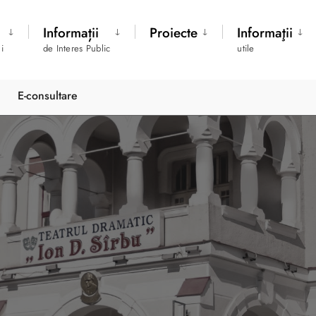
Informații
Proiecte
Informaţii
i
de Interes Public
utile
E-consultare