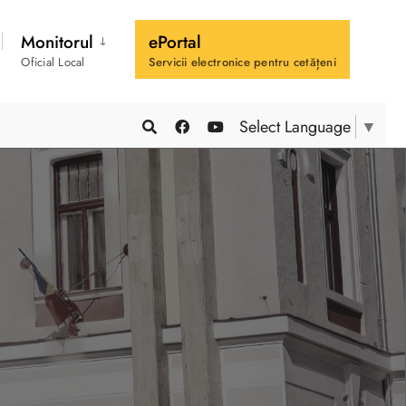
Monitorul
ePortal
Oficial Local
Servicii electronice pentru cetățeni
Select Language
▼