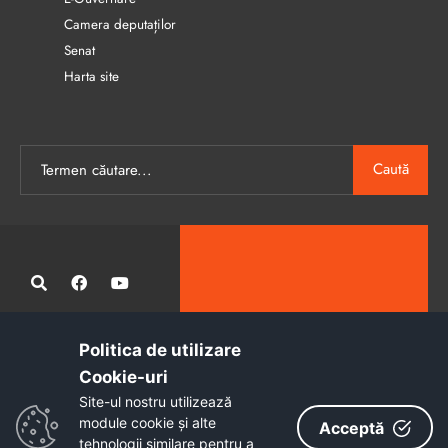
Camera deputaților
Senat
Harta site
Caută
Politica de utilizare
Administrația publică locală informatizată, calitativă și accesibilă
Cookie-uri‎
tuturor
Site-ul nostru utilizează
Copyright © 2026 - Primăria Municipiului Petroșani
module cookie și alte
Acceptă
tehnologii similare pentru a