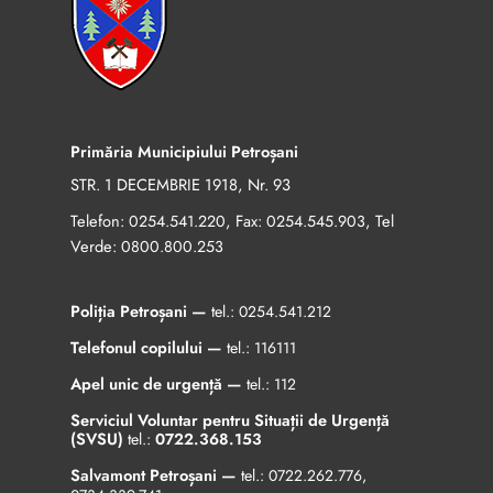
Primăria Municipiului Petroșani
STR. 1 DECEMBRIE 1918, Nr. 93
Telefon:
, Fax:
, Tel
0254.541.220
0254.545.903
Verde:
0800.800.253
Poliția Petroșani —
tel.:
0254.541.212
Telefonul copilului —
tel.:
116111
Apel unic de urgență —
tel.:
112
Serviciul Voluntar pentru Situații de Urgență
(SVSU)
tel.:
0722.368.153
Salvamont Petroșani —
tel.:
0722.262.776
,