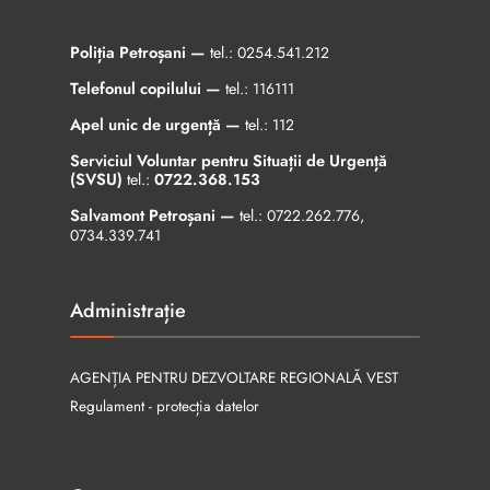
Poliția Petroșani —
tel.:
0254.541.212
Telefonul copilului —
tel.:
116111
Apel unic de urgență —
tel.:
112
Serviciul Voluntar pentru Situații de Urgență
(SVSU)
tel.:
0722.368.153
Salvamont Petroșani —
tel.:
0722.262.776
,
0734.339.741
Administrație
AGENȚIA PENTRU DEZVOLTARE REGIONALĂ VEST
Regulament - protecția datelor