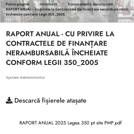
Prima pagină
Informații
Transparenta decizionala
RAPORT ANUAL - cu privire la contractele de finanțare nerambursabilă
încheiate conform Legii 350_2005
RAPORT ANUAL - CU PRIVIRE LA
CONTRACTELE DE FINANȚARE
NERAMBURSABILĂ ÎNCHEIATE
CONFORM LEGII 350_2005
System Administrator
Descarcă
fișierele atașate
RAPORT ANUAL 2025 Legea 350 pt site PMP.pdf