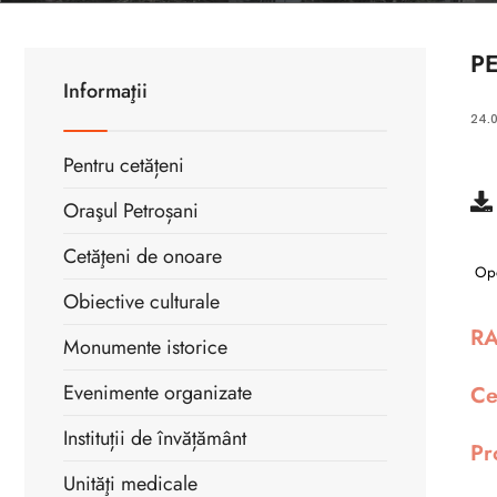
P
Informaţii
24.
Pentru cetățeni
Oraşul Petroșani
Cetăţeni de onoare
Opo
Obiective culturale
RA
Monumente istorice
Evenimente organizate
Ce
Instituții de învățământ
Pr
Unităţi medicale