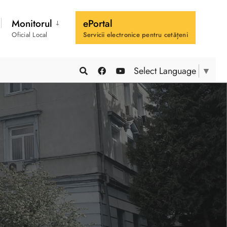
Monitorul
ePortal
Oficial Local
Servicii electronice pentru cetățeni
Select Language
▼