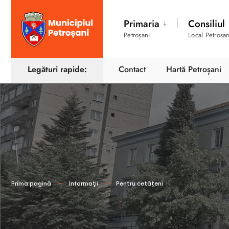
Primaria
Consiliul
Petroșani
Local Petrosan
Legături rapide:
Contact
Hartă Petroșani
Prima pagină
Informaţii
Pentru cetățeni