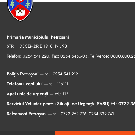
Primăria Municipiului Petroșani
STR. 1 DECEMBRIE 1918, Nr. 93
Telefon:
, Fax:
, Tel Verde:
0254.541.220
0254.545.903
0800.800.2
Poliția Petroșani —
tel.:
0254.541.212
Telefonul copilului —
tel.:
116111
Apel unic de urgență —
tel.:
112
Serviciul Voluntar pentru Situații de Urgență (SVSU)
tel.:
0722.3
Salvamont Petroșani —
tel.:
0722.262.776
,
0734.339.741