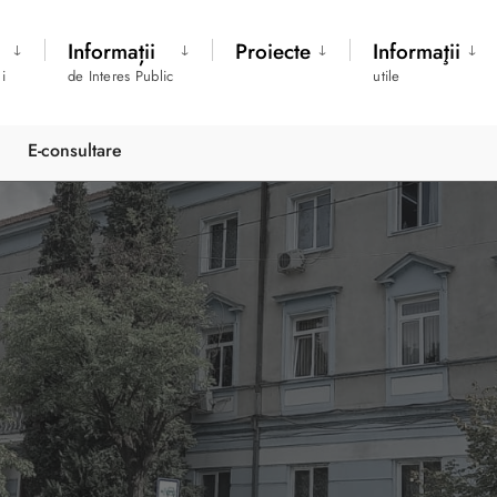
Informații
Proiecte
Informaţii
i
de Interes Public
utile
E-consultare