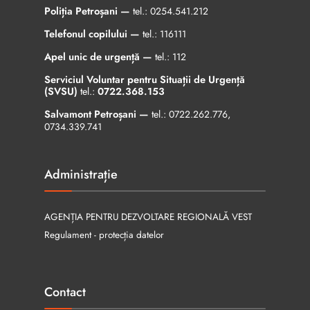
Poliția Petroșani —
tel.:
0254.541.212
Telefonul copilului —
tel.:
116111
Apel unic de urgență —
tel.:
112
Serviciul Voluntar pentru Situații de Urgență
(SVSU)
tel.:
0722.368.153
Salvamont Petroșani —
tel.:
0722.262.776
,
0734.339.741
Administrație
AGENȚIA PENTRU DEZVOLTARE REGIONALĂ VEST
Regulament - protecția datelor
Contact