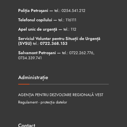
Poliția Petroșani —
tel.:
0254.541.212
Telefonul copilului —
tel.:
116111
Apel unic de urgență —
tel.:
112
Serviciul Voluntar pentru Situații de Urgență
(SVSU)
tel.:
0722.368.153
Salvamont Petroșani —
tel.:
0722.262.776
,
0734.339.741
Administrație
AGENȚIA PENTRU DEZVOLTARE REGIONALĂ VEST
Regulament - protecția datelor
Contact