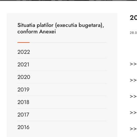
2
Situatia platilor (executia bugetara),
conform Anexei
28.0
2022
>
2021
2020
>
2019
>
2018
>
2017
2016
>