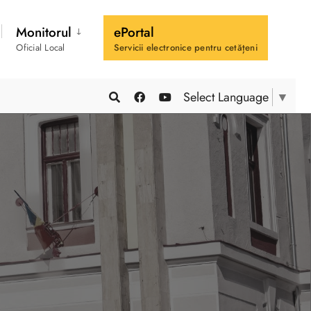
Monitorul
ePortal
Oficial Local
Servicii electronice pentru cetățeni
Select Language
▼