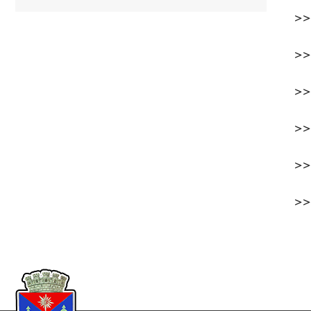
>
>
>
>
>
>