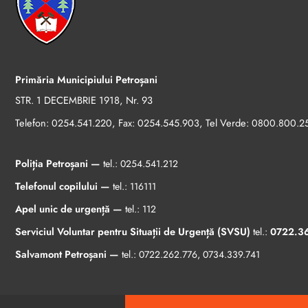
Primăria Municipiului Petroșani
STR. 1 DECEMBRIE 1918, Nr. 93
Telefon:
, Fax:
, Tel Verde:
0254.541.220
0254.545.903
0800.800.2
Poliția Petroșani —
tel.:
0254.541.212
Telefonul copilului —
tel.:
116111
Apel unic de urgență —
tel.:
112
Serviciul Voluntar pentru Situații de Urgență (SVSU)
tel.:
0722.3
Salvamont Petroșani —
tel.:
0722.262.776
,
0734.339.741