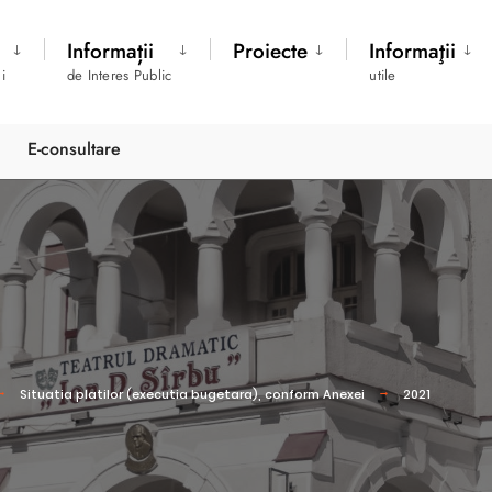
Informații
Proiecte
Informaţii
i
de Interes Public
utile
E-consultare
Situatia platilor (executia bugetara), conform Anexei
2021