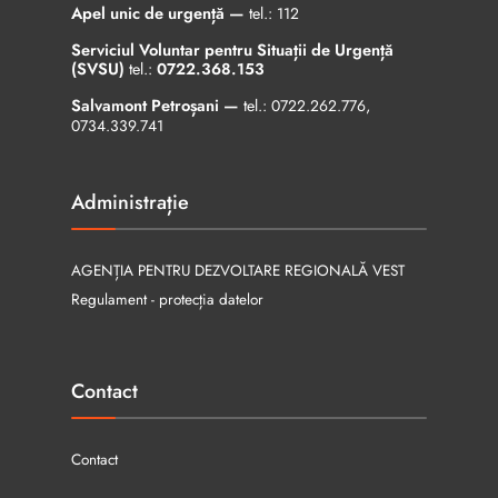
Apel unic de urgență —
tel.:
112
Serviciul Voluntar pentru Situații de Urgență
(SVSU)
tel.:
0722.368.153
Salvamont Petroșani —
tel.:
0722.262.776
,
0734.339.741
Administrație
AGENȚIA PENTRU DEZVOLTARE REGIONALĂ VEST
Regulament - protecția datelor
Contact
Contact