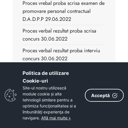
Proces vrebal proba scrisa examen de
promovare personal contractual
D.A.D.P.P 29.06.2022
Proces verbal rezultat proba scrisa
concurs 30.06.2022
Proces verbal rezultat proba interviu
concurs 30.06.2022
Proces verbal rezultat final concurs
Politica de utilizare
30.06.2022
Cookie-uri‎
Site-ul nostru utilizează
Anunt concurs promovare functie
module cookie și alte
Acceptă
publica de conducere 08.08.2022
tehnologii similare pentru a
optimiza funcţionalitatea si a
Anunt concurs de promovare functie
îmbunătăţi experienţa de
publica de conducere - D.A.D.P.P -
navigare.
Află mai multe »
11.08.2022