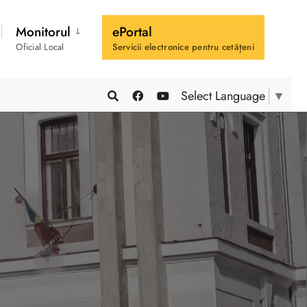
Monitorul
ePortal
Oficial Local
Servicii electronice pentru cetățeni
Select Language
▼