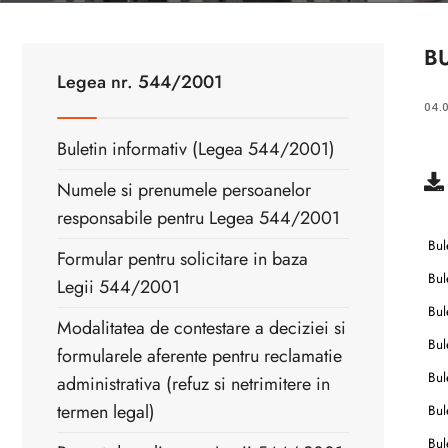
B
Legea nr. 544/2001
04.
Buletin informativ (Legea 544/2001)
Numele si prenumele persoanelor
responsabile pentru Legea 544/2001
Bule
Formular pentru solicitare in baza
Bule
Legii 544/2001
Bule
Modalitatea de contestare a deciziei si
Bule
formularele aferente pentru reclamatie
Bule
administrativa (refuz si netrimitere in
termen legal)
Bule
Bule