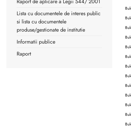
Raport de aplicare a Legii 544/ 2001
Bule
Lista cu documentele de interes public
Bule
si lista cu documentele
Bule
produse/gestionate de institutie
Bule
Informatii publice
Bule
Raport
Bule
Bule
Bule
Bule
Bule
Bule
Bule
Bule