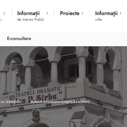
Informații
Proiecte
Informaţii
i
de Interes Public
utile
E-consultare
 nr. 544/2001
Buletin informativ (Legea 544/2001)