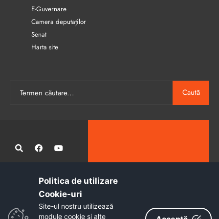
E-Guvernare
Camera deputaților
Senat
Harta site
Caută
Politica de utilizare
Administrația publică locală informatizată, calitativă și accesibilă
Cookie-uri‎
tuturor
Site-ul nostru utilizează
Copyright © 2026 - Primăria Municipiului Petroșani
module cookie și alte
Acceptă