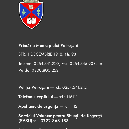
Primăria Municipiului Petroșani
STR. 1 DECEMBRIE 1918, Nr. 93
Telefon:
, Fax:
, Tel
0254.541.220
0254.545.903
Verde:
0800.800.253
Poliția Petroșani —
tel.:
0254.541.212
Telefonul copilului —
tel.:
116111
Apel unic de urgență —
tel.:
112
Serviciul Voluntar pentru Situații de Urgență
(SVSU)
tel.:
0722.368.153