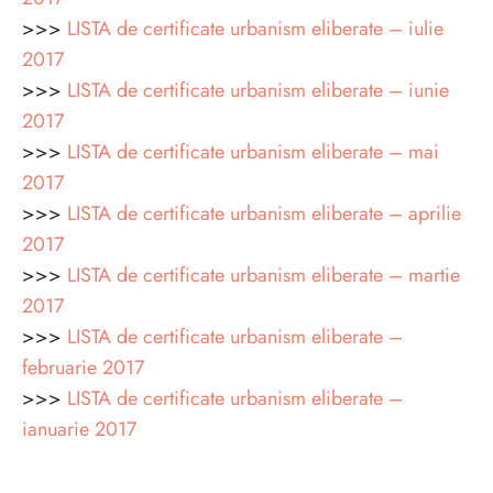
>>>
LISTA de certificate urbanism eliberate – iulie
2017
>>>
LISTA de certificate urbanism eliberate – iunie
2017
>>>
LISTA de certificate urbanism eliberate – mai
2017
>>>
LISTA de certificate urbanism eliberate – aprilie
2017
>>>
LISTA de certificate urbanism eliberate – martie
2017
>>>
LISTA de certificate urbanism eliberate –
februarie 2017
>>>
LISTA de certificate urbanism eliberate –
ianuarie 2017