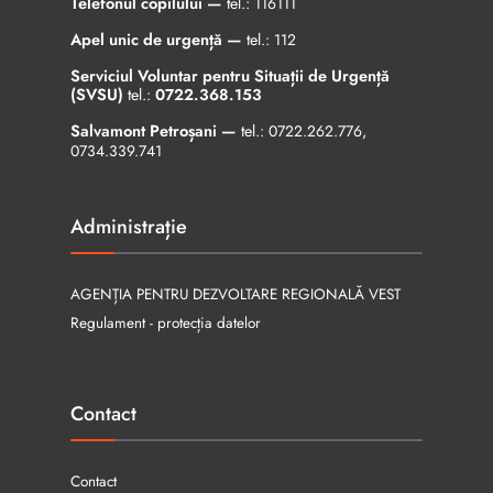
Telefonul copilului —
tel.:
116111
Apel unic de urgență —
tel.:
112
Serviciul Voluntar pentru Situații de Urgență
(SVSU)
tel.:
0722.368.153
Salvamont Petroșani —
tel.:
0722.262.776
,
0734.339.741
Administrație
AGENȚIA PENTRU DEZVOLTARE REGIONALĂ VEST
Regulament - protecția datelor
Contact
Contact