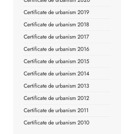
Certificate de urbanism 2020
Certificate de urbanism 2019
Certificate de urbanism 2018
Certificate de urbanism 2017
Certificate de urbanism 2016
Certificate de urbanism 2015
Certificate de urbanism 2014
Certificate de urbanism 2013
Certificate de urbanism 2012
Certificate de urbanism 2011
Certificate de urbanism 2010