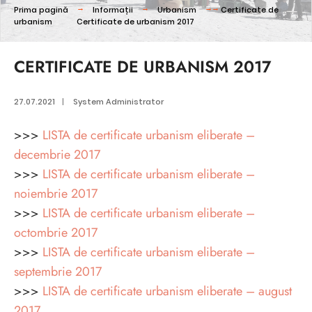
Prima pagină
Informații
Urbanism
Certificate de
urbanism
Certificate de urbanism 2017
CERTIFICATE DE URBANISM 2017
27.07.2021
|
System Administrator
>>>
LISTA de certificate urbanism eliberate –
decembrie 2017
>>>
LISTA de certificate urbanism eliberate –
noiembrie 2017
>>>
LISTA de certificate urbanism eliberate –
octombrie 2017
>>>
LISTA de certificate urbanism eliberate –
septembrie 2017
>>>
LISTA de certificate urbanism eliberate – august
2017