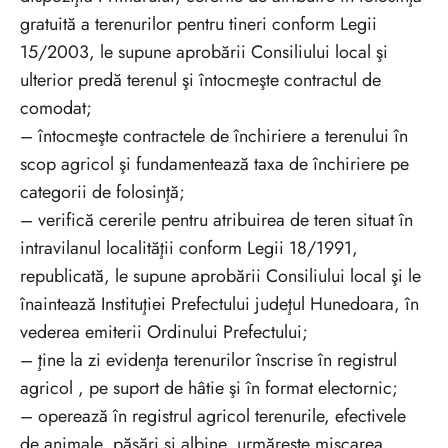
gratuită a terenurilor pentru tineri conform Legii
15/2003, le supune aprobării Consiliului local şi
ulterior predă terenul şi întocmeşte contractul de
comodat;
– întocmeşte contractele de închiriere a terenului în
scop agricol şi fundamentează taxa de închiriere pe
categorii de folosinţă;
– verifică cererile pentru atribuirea de teren situat în
intravilanul localităţii conform Legii 18/1991,
republicată, le supune aprobării Consiliului local şi le
înaintează Instituţiei Prefectului judeţul Hunedoara, în
vederea emiterii Ordinului Prefectului;
– ţine la zi evidenţa terenurilor înscrise în registrul
agricol , pe suport de hâtie şi în format electornic;
– operează în registrul agricol terenurile, efectivele
de animale, păsări şi albine, urmăreşte mişcarea