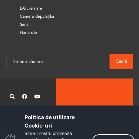
E-Guvernare
Camera deputaților
Senat
Harta site
Caută
Politica de utilizare
Administrația publică locală informatizată, calitativă și accesibilă
Cookie-uri‎
tuturor
Site-ul nostru utilizează
Copyright © 2026 - Primăria Municipiului Petroșani