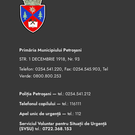
Primăria Municipiului Petroșani
STR. 1 DECEMBRIE 1918, Nr. 93
Telefon:
, Fax:
, Tel
0254.541.220
0254.545.903
Verde:
0800.800.253
Poliția Petroșani —
tel.:
0254.541.212
Telefonul copilului —
tel.:
116111
Apel unic de urgență —
tel.:
112
Serviciul Voluntar pentru Situații de Urgență
(SVSU)
tel.:
0722.368.153