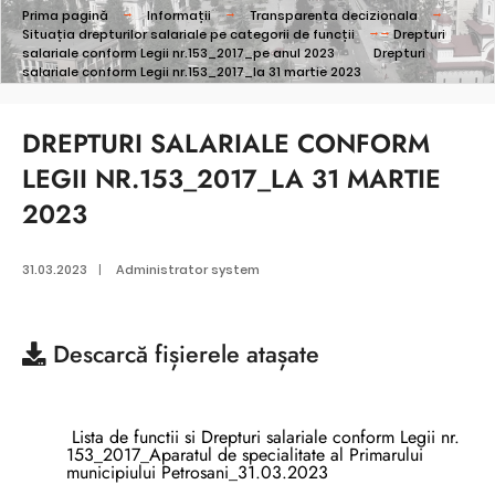
Prima pagină
Informații
Transparenta decizionala
Situația drepturilor salariale pe categorii de funcții
Drepturi
salariale conform Legii nr.153_2017_pe anul 2023
Drepturi
salariale conform Legii nr.153_2017_la 31 martie 2023
DREPTURI SALARIALE CONFORM
LEGII NR.153_2017_LA 31 MARTIE
2023
31.03.2023
|
Administrator system
Descarcă
fișierele atașate
Lista de functii si Drepturi salariale conform Legii nr.
153_2017_Aparatul de specialitate al Primarului
municipiului Petrosani_31.03.2023