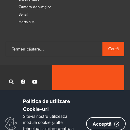
Camera deputaților
Senat
Harta site
Caută
Politica de utilizare
Administrația publică locală informatizată, calitativă și accesibilă
Cookie-uri‎
tuturor
Site-ul nostru utilizează
Copyright © 2026 - Primăria Municipiului Petroșani
module cookie și alte
Acceptă
tehnologii similare pentru a