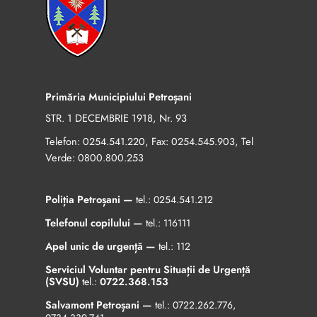
Primăria Municipiului Petroșani
STR. 1 DECEMBRIE 1918, Nr. 93
Telefon:
, Fax:
, Tel
0254.541.220
0254.545.903
Verde:
0800.800.253
Poliția Petroșani —
tel.:
0254.541.212
Telefonul copilului —
tel.:
116111
Apel unic de urgență —
tel.:
112
Serviciul Voluntar pentru Situații de Urgență
(SVSU)
tel.:
0722.368.153
Salvamont Petroșani —
tel.:
0722.262.776
,