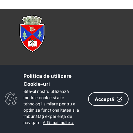
Primăria Municipiului Petroșani
Politica de utilizare
STR. 1 DECEMBRIE 1918, Nr. 93
Cookie-uri‎
Telefon:
, Fax:
, Tel
0254.541.220
0254.545.903
Site-ul nostru utilizează
Verde:
0800.800.253
module cookie și alte
Acceptă
tehnologii similare pentru a
optimiza funcţionalitatea si a
Poliția Petroșani —
tel.:
0254.541.212
îmbunătăţi experienţa de
Telefonul copilului —
tel.:
116111
navigare.
Află mai multe »
Apel unic de urgență —
tel.:
112