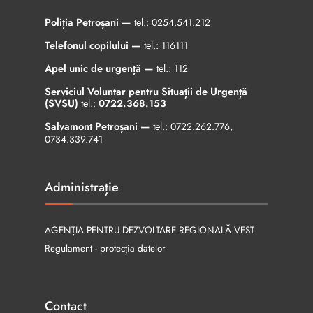
Poliția Petroșani —
tel.:
0254.541.212
Telefonul copilului —
tel.:
116111
Apel unic de urgență —
tel.:
112
Serviciul Voluntar pentru Situații de Urgență
(SVSU)
tel.:
0722.368.153
Salvamont Petroșani —
tel.:
0722.262.776
,
0734.339.741
Administrație
AGENȚIA PENTRU DEZVOLTARE REGIONALĂ VEST
Regulament - protecția datelor
Contact