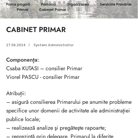
Prima pagină
Primaria
Organizarea
Serviciile Primăriei
Primar
Cabinet Primar
CABINET PRIMAR
27.06.2024
|
System Administrator
Componenţa:
Csaba KUTASI – consilier Primar
Viorel PASCU - consilier Primar
Atribuții:
– asigură consilierea Primarului pe anumite probleme
specifice unor domenii de activitate ale administraţiei
publice locale;
– realizează analize şi pregăteşte rapoarte;
– reprezintă prin delegare, Primarul la diferite