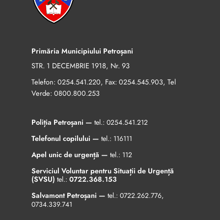
Primăria Municipiului Petroșani
STR. 1 DECEMBRIE 1918, Nr. 93
Telefon:
, Fax:
, Tel
0254.541.220
0254.545.903
Verde:
0800.800.253
Poliția Petroșani —
tel.:
0254.541.212
Telefonul copilului —
tel.:
116111
Apel unic de urgență —
tel.:
112
Serviciul Voluntar pentru Situații de Urgență
(SVSU)
tel.:
0722.368.153
Salvamont Petroșani —
tel.:
0722.262.776
,
0734.339.741