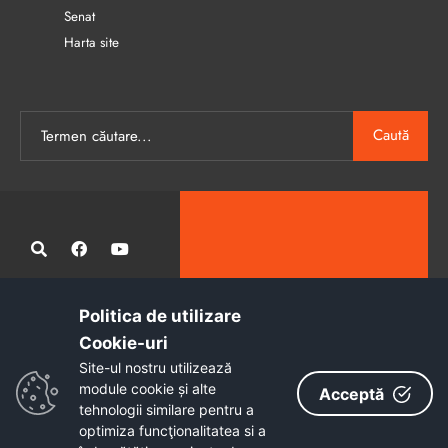
Senat
Harta site
Caută
Politica de utilizare
Administrația publică locală informatizată, calitativă și accesibilă
Cookie-uri‎
tuturor
Site-ul nostru utilizează
Copyright © 2026 - Primăria Municipiului Petroșani
module cookie și alte
Acceptă
tehnologii similare pentru a
optimiza funcţionalitatea si a