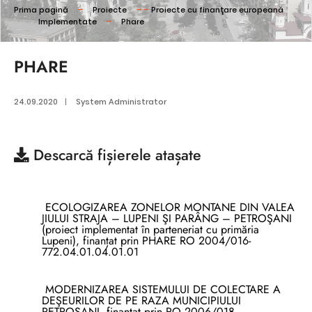
Prima pagină
Proiecte
Proiecte cu finanţare europeană
Implementate
Phare
PHARE
24.09.2020
|
System Administrator
Descarcă
fișierele atașate
ECOLOGIZAREA ZONELOR MONTANE DIN VALEA
JIULUI STRAJA – LUPENI ŞI PARÂNG – PETROŞANI
(proiect implementat în parteneriat cu primăria
Lupeni), finanțat prin PHARE RO 2004/016-
772.04.01.04.01.01
MODERNIZAREA SISTEMULUI DE COLECTARE A
DEŞEURILOR DE PE RAZA MUNICIPIULUI
PETROŞANI, finanțat prin RO 2006/018-