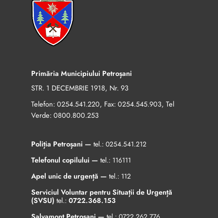
Primăria Municipiului Petroșani
STR. 1 DECEMBRIE 1918, Nr. 93
Telefon:
, Fax:
, Tel
0254.541.220
0254.545.903
Verde:
0800.800.253
Poliția Petroșani —
tel.:
0254.541.212
Telefonul copilului —
tel.:
116111
Apel unic de urgență —
tel.:
112
Serviciul Voluntar pentru Situații de Urgență
(SVSU)
tel.:
0722.368.153
Salvamont Petroșani —
tel.:
0722.262.776
,