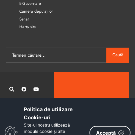
E-Guvernare
Camera deputaților
Senat
Harta site
Caută
Politica de utilizare
Administrația publică locală informatizată, calitativă și accesibilă
Cookie-uri‎
tuturor
Site-ul nostru utilizează
Copyright © 2026 - Primăria Municipiului Petroșani
module cookie și alte
Acceptă