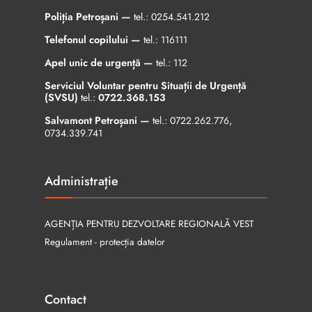
Poliția Petroșani —
tel.:
0254.541.212
Telefonul copilului —
tel.:
116111
Apel unic de urgență —
tel.:
112
Serviciul Voluntar pentru Situații de Urgență
(SVSU)
tel.:
0722.368.153
Salvamont Petroșani —
tel.:
0722.262.776
,
0734.339.741
Administrație
AGENȚIA PENTRU DEZVOLTARE REGIONALĂ VEST
Regulament - protecția datelor
Contact